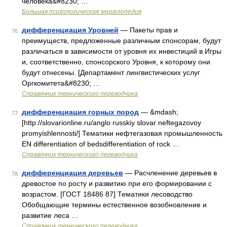
человека&#8230; …
Большая психологическая энциклопедия
дифференциация Уровней
— Пакеты прав и
76
преимуществ, предложенные различным спонсорам, будут
различаться в зависимости от уровня их инвестиций в Игры
и, соответственно, спонсорского Уровня, к которому они
будут отнесены. [Департамент лингвистических услуг
Оргкомитета&#8230; …
Справочник технического переводчика
дифференциация горных пород
— &mdash;
77
[http://slovarionline.ru/anglo russkiy slovar neftegazovoy
promyishlennosti/] Тематики нефтегазовая промышленность
EN differentiation of bedsdifferentiation of rock …
Справочник технического переводчика
дифференциация деревьев
— Расчленение деревьев в
78
древостое по росту и развитию при его формировании с
возрастом. [ГОСТ 18486 87] Тематики лесоводство
Обобщающие термины естественное возобновление и
развитие леса …
Справочник технического переводчика