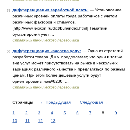
дифференциация заработной платы
— Установление
79
различных уровней оплаты труда работников с учетом
различных факторов и стимулов.
[http://www.lexikon.ru/dict/buh/index.html] Тематики
бухгалтерский учет …
Справочник технического переводчика
дифференциация качества услуг
— Одна из стратегий
80
разработки товара. Д.к.у. предполагает, что один и тот же
вид услуг может присутствовать на рынке в нескольких
вариациях различного качества и предлагаться по разным
ценам. При этом более дешевые услуги будут
ориентированы на&#8230; …
Справочник технического переводчика
Страницы
←
Предыдущая
Следующая
→
1
2
3
4
5
6
7
8
9
10
11
12
13